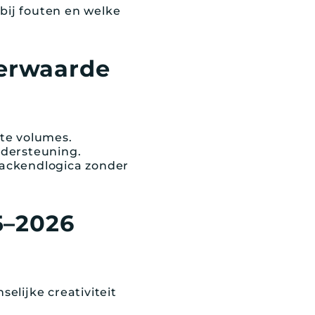
 bij fouten en welke
eerwaarde
ote volumes.
ndersteuning.
backendlogica zonder
5–2026
elijke creativiteit