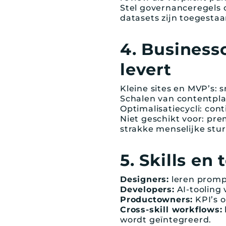
Stel governanceregels o
datasets zijn toegestaa
4. Business
levert
Kleine sites en MVP’s: 
Schalen van contentpla
Optimalisatiecycli: co
Niet geschikt voor: pr
strakke menselijke stur
5. Skills e
Designers:
leren prompt
Developers:
AI-tooling 
Productowners:
KPI’s 
Cross-skill workflows:
wordt geïntegreerd.