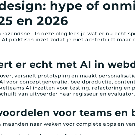
design: hype of onm
025 en 2026
razendsnel. In deze blog lees je wat er nu echt s
 je AI praktisch inzet zodat je niet achterblijft maar
rt er echt met AI in web
ver, versnelt prototyping en maakt personalisatie
I voor conceptgeneratie, beeldproductie, conten
kkelteams AI inzetten voor testing, refactoring en
chuift van uitvoerder naar regisseur en evaluator
 voordelen voor teams en 
an maanden naar weken voor complete apps en va