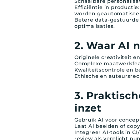
Schaalbare personalisa
Efficiëntie in productie
worden geautomatisee
Betere data-gestuurde b
optimalisaties.
2. Waar AI 
Originele creativiteit 
Complexe maatwerkfeatu
Kwaliteitscontrole en 
Ethische en auteursrec
3. Praktisch
inzet
Gebruik AI voor concep
Laat AI beelden of copy 
Integreer AI-tools in C
review als verplicht pun